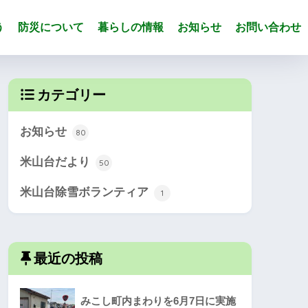
う
防災について
暮らしの情報
お知らせ
お問い合わせ
カテゴリー
お知らせ
80
米山台だより
50
米山台除雪ボランティア
1
最近の投稿
みこし町内まわりを6月7日に実施